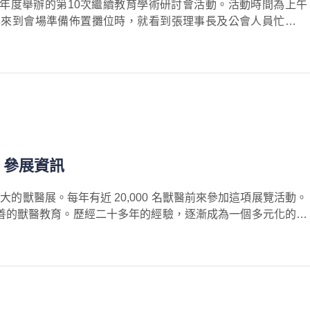
於今年度舉辦的第10次繼續教育學術研討會活動。活動時間為上午
)，當天一早來到會場準備佈置攤位時，就看到張理事長及公會人員忙進忙
，真的非常感謝北市獸醫師公會的幫忙與協助，提供那麼好的活
0) 參展資訊
洲最大的獸醫展。每年有近 20,000 名獸醫前來參加這項展覽活動。
善的獸醫教育。歷經二十多年的經驗，逐漸成為一個多元化的貿
示寵物相關產品，製藥廠商也會一同展示全新及改良藥品。