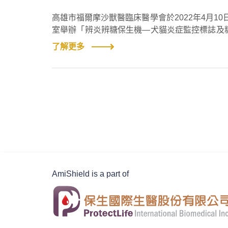
高雄市福爾摩沙獸醫臨床醫學會於2022年4月10日
室舉辦「辨炎辨糖保生機—犬貓炎症監控標誌及
尿糖診斷」以及「犬貓炎症」。
了解更多
AmiShield is a part of