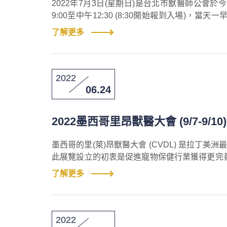
2022年7月3日(星期日)是台北市獸醫師公會
9:00至中午12:30 (8:30開始報到入場
出，設置報到桌及活動茶水，動線規劃十分周到
了解更多
動場地。
2022
06.24
2022墨西哥里昂獸醫大會 (9/7-9/1
墨西哥的里(萊)昂獸醫大會 (CVDL) 是拉丁美
此展覽設立的初衷是促進寵物保健行業獲得更完
易展覽；除了獸醫研討會，參展商還會在會場展
了解更多
2022