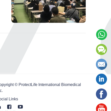
opyright © ProtectLife International Biomedical
c.
ocial Links