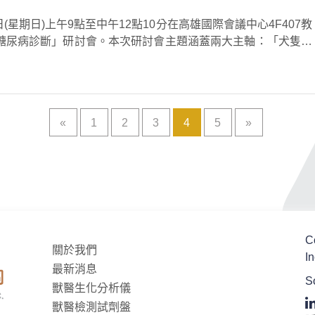
(星期日)上午9點至中午12點10分在高雄國際會議中心4F407教
糖尿病診斷」研討會。本次研討會主題涵蓋兩大主軸：「犬隻糖
«
1
2
3
4
5
»
C
關於我們
In
最新消息
S
獸醫生化分析儀
獸醫檢測試劑盤